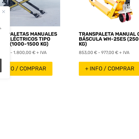
,
ANSPALETAS MANUALES
TRANSPALETA MANUAL 
EMIELÉCTRICOS TIPO
BÁSCULA WH-25ES (250
ERA (1000-1500 KG)
KG)
Rango
Rango
,00
€
-
1.800,00
€
+ IVA
853,00
€
-
977,00
€
+ IVA
de
de
precios:
precios:
 INFO / COMPRAR
+ INFO / COMPRAR
desde
desde
850,00 €
853,00 €
hasta
hasta
1.800,00 €
977,00 €