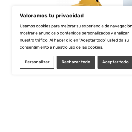
Valoramos tu privacidad
Usamos cookies para mejorar su experiencia de navegación
TR
TRANSPALETA MANUAL
mostrarle anuncios o contenidos personalizados y analizar
Y S
(2500KG)
nuestro tráfico. Al hacer clic en “Aceptar todo” usted da su
TIJ
360,00
€
+ IVA
consentimiento a nuestro uso de las cookies.
850
+ INFO / COMPRAR
Personalizar
Rechazar todo
Aceptar todo
+