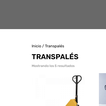
Inicio
/ Transpalés
TRANSPALÉS
Ordenado
Mostrando los 5 resultados
por
precio:
bajo
a
alto