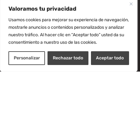
Valoramos tu privacidad
Usamos cookies para mejorar su experiencia de navegación,
mostrarle anuncios o contenidos personalizados y analizar
nuestro tráfico. Al hacer clic en “Aceptar todo” usted da su
consentimiento a nuestro uso de las cookies.
Personalizar
Rechazar todo
Aceptar todo
GANCHO PARA BIDONES
Capacidad: 1000 Kg y 2500 Kg
Gancho giratorio con grillet para girar bidones de
forma simple, segura y rentable bajo los tenedores de
la carretilla. Ajustable para adaptarse a cualquier
posición a lo largo de la horquilla de la carretilla.
Convertirá su carretilla elevadora en una grúa móvil
en segundos.