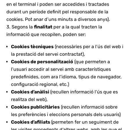
en el terminal i poden ser accedides i tractades
durant un període definit pel responsable de la
cookies. Pot anar d’uns minuts a diversos anys).
Segons la
finalitat
per a la qual tracten la
informació que recopilen, poden ser:
Cookies tècniques
(necessàries per a l’ús del web i
la prestació del servei contractat),
Cookies de personalització
(que permeten a
l’usuari accedir al servei amb característiques
predefinides, com ara l’idioma, tipus de navegador,
configuració regional, etc.)
Cookies d’anàlisi
(recullen informació l’ús que es
realitza del web),
Cookies publicitàries
(recullen informació sobre
les preferències i eleccions personals dels usuaris)
Cookies d’afiliats
(permeten fer un seguiment de
les visites procedents d’altres webs, amb les que el