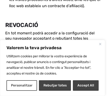
lloc web estableix un contracte d’afiliació).
REVOCACIÓ
En tot moment podrà accedir a la configuració del
seu navegador acceptant o rebutjant totes les
cookies, o bé seleccionar aquelles que la instal·lació
Valorem la teva privadesa
admet i les que no, seguint un dels següents
procediments, que depèn del navegador que utilitzi:
Utilitzem cookies per millorar la vostra experiència de
navegació, publicar anuncis o contingut personalitzats i
Google Chrome
(al Menú Eines): Configuració >
analitzar el nostre trànsit. En fer clic a "Acceptar-ho tot",
Mostrar opcions avançades > Privadesa
accepteu el nostre ús de cookies.
(Configuració de contingut) > Cookies:
https://support.google.com/chrome/answer/95647
Personalitzar
Rebutjar totes
Accept All
?co=GENIE.Platform%3DDesktop&hl=es
Microsoft Internet Explorer
(al Menú
Eines): Opcions d’Internet > Privadesa >